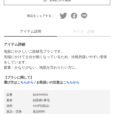
twitter
facebook
line
商品をシェアする：
アイテム説明
サイズ・詳細
アイテム詳細
地肌にやさしい二段植毛ブラシです。
先端にかけて土台が細くなっているため、比較的扱いやすい形状
をしています。
髪量：かなり少ない。地肌を労わりたい方に。
【ブラシに関して】
選び方は
こちらから
/ お取扱いの注意は
こちらから
品番
82SYM950
素材
縞黒檀×豚毛
送料
550円(税込)
返品・交換
返品特約