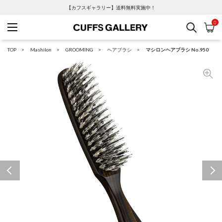
【カフスギャラリー】送料無料実施中！
0
検索
カ
Cuffs Gallery
TOP
Mashilon
GROOMING
ヘアブラシ
マシロンヘアブラシ No.950
Previous