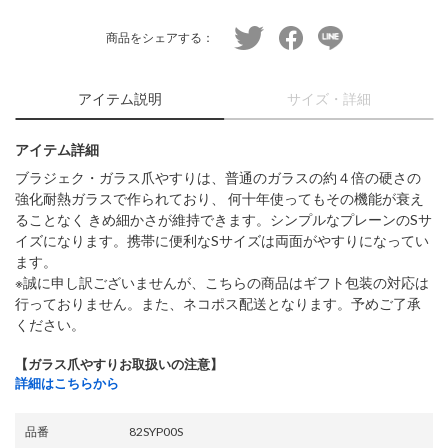
twitter
facebook
line
商品をシェアする：
アイテム説明
サイズ・詳細
アイテム詳細
ブラジェク・ガラス爪やすりは、普通のガラスの約４倍の硬さの
強化耐熱ガラスで作られており、 何十年使ってもその機能が衰え
ることなく きめ細かさが維持できます。シンプルなプレーンのSサ
イズになります。携帯に便利なSサイズは両面がやすりになってい
ます。
※誠に申し訳ございませんが、こちらの商品はギフト包装の対応は
行っておりません。また、ネコポス配送となります。予めご了承
ください。
【ガラス爪やすりお取扱いの注意】
詳細はこちらから
品番
82SYP00S