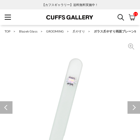
【カフスギャラリー】送料無料実施中！
21
検索
カ
Cuffs Gallery
TOP
Blazek Glass
GROOMING
爪やすり
ガラス爪やすり両面プレーンS
Previous