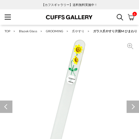
【カフスギャラリー】送料無料実施中！
6
検索
カ
Cuffs Gallery
TOP
Blazek Glass
GROOMING
爪やすり
ガラス爪やすり片面M ひまわり
Previous