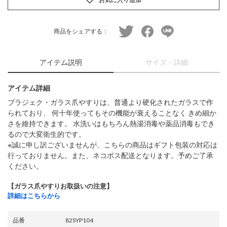
twitter
facebook
line
商品をシェアする：
アイテム説明
サイズ・詳細
アイテム詳細
ブラジェク・ガラス爪やすりは、普通より硬化されたガラスで作
られており、 何十年使ってもその機能が衰えることなく きめ細か
さを維持できます。 水洗いはもちろん熱湯消毒や薬品消毒もでき
るので大変衛生的です。
※誠に申し訳ございませんが、こちらの商品はギフト包装の対応は
行っておりません。また、ネコポス配送となります。予めご了承
ください。
【ガラス爪やすりお取扱いの注意】
詳細はこちらから
品番
82SYP104