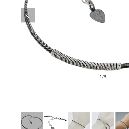
Previous
1
/
8