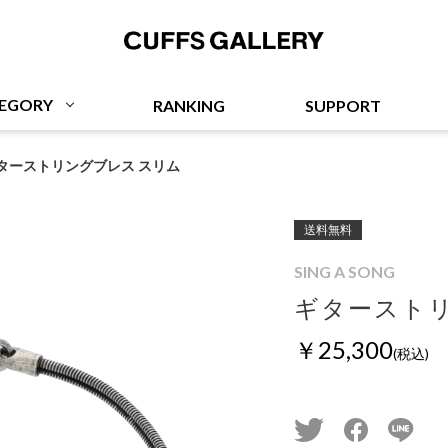
Cuffs Gallery
EGORY
RANKING
SUPPORT
ターストリングブレス スリム
送料無料
SING A SONG
ギターストリ
￥25,300
(税込)
twitter
facebook
line