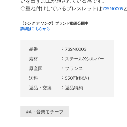
いを出す加工が施されている為です。
◇重ね付けしているブレスレットは
73SN0009
【シング ア ソング】ブランド動画公開中
詳細はこちらから
品番
73SN0003
素材
スチールXシルバー
原産国
フランス
送料
550円(税込)
返品・交換
返品特約
#A・音楽モチーフ