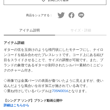
twitter
facebook
line
商品をシェアする：
アイテム説明
サイズ・詳細
アイテム詳細
ギターの弦を玉掛けのような楕円状にしたモチーフにし、ナイロ
ンコードを組み合わせたブレスレットです。コード上にある結び
目をスライドさせることで、サイズの調整が可能です。また、ブ
ランドの象徴であるギターが刻印されたシルバー素材のミニピッ
クのチャーム付き。
◇画像では金属パーツの表面が傷ついたように見えますが、使い
込んだような風合いを出す加工が施されている為です。
◇重ね付けしているバングルは
73SN0016
となります。
【シング ア ソング】ブランド動画公開中
詳細はこちらから