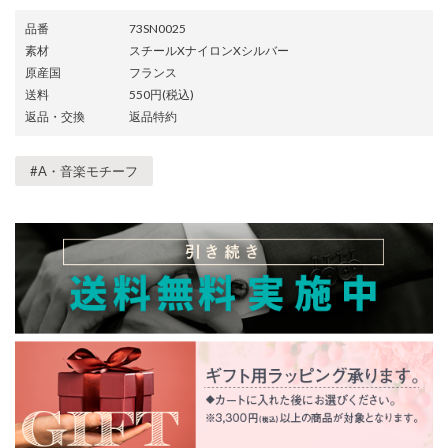
品番
73SN0025
素材
スチールXナイロンXシルバー
原産国
フランス
送料
550円(税込)
返品・交換
返品特約
#A・音楽モチーフ