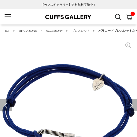
【カフスギャラリー】送料無料実施中！
0
検索
カ
Cuffs Gallery
TOP
SING A SONG
ACCESSORY
ブレスレット
パラコードブレスレットネ
Previous