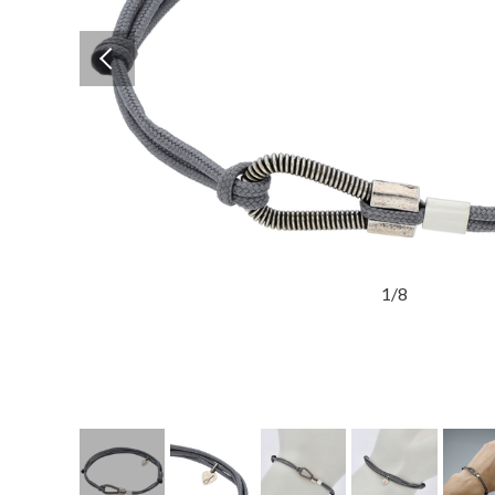
Previous
1
/
8