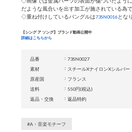
◇画像では金属パーツの表面が傷ついたよう
だような風合いを出す加工が施されている為
◇重ね付けしているバングルは
とな
73SN0016
【シング ア ソング】ブランド動画公開中
詳細はこちらから
品番
73SN0027
素材
スチールXナイロンXシルバー
原産国
フランス
送料
550円(税込)
返品・交換
返品特約
#A・音楽モチーフ